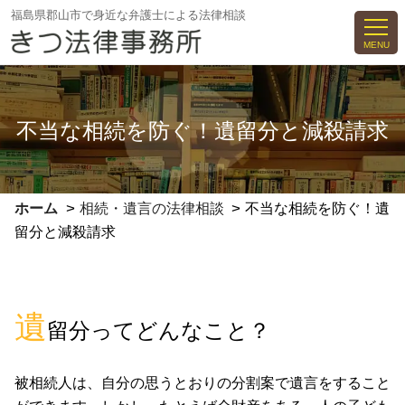
コ
福島県郡山市で身近な弁護士による法律相談
ン
MENU
テ
ン
ツ
不当な相続を防ぐ！遺留分と減殺請求
へ
ス
キ
ッ
>
>
ホーム
相続・遺言の法律相談
不当な相続を防ぐ！遺
プ
留分と減殺請求
遺
留分ってどんなこと？
被相続人は、自分の思うとおりの分割案で遺言をすること