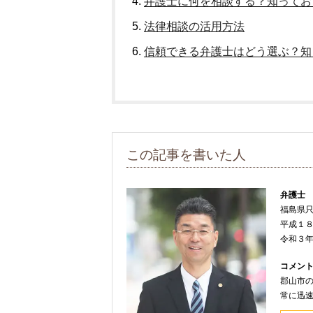
弁護士に何を相談する？知ってお
法律相談の活用方法
信頼できる弁護士はどう選ぶ？知
この記事を書いた人
弁護士
福島県
平成１
令和３
コメン
郡山市
常に迅