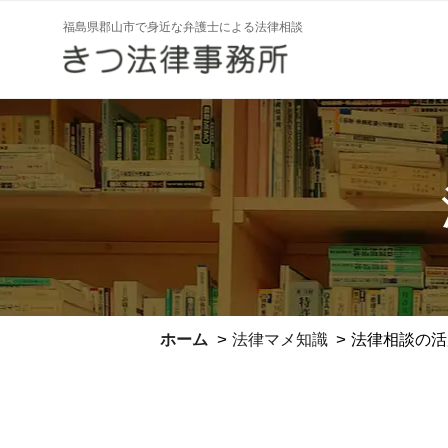
コ
福島県郡山市で身近な弁護士による法律相談
ン
テ
ン
ツ
へ
ス
キ
ッ
プ
>
>
ホーム
法律マメ知識
法律相談の活