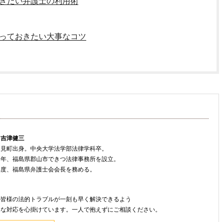
きたい弁護士の利用術
っておきたい大事なコツ
 吉津健三
只見町出身。中央大学法学部法律学科卒。
８年、福島県郡山市できつ法律事務所を設立。
年度、福島県弁護士会会長を務める。
ト
の皆様の法的トラブルが一刻も早く解決できるよう
速な対応を心掛けています。一人で抱えずにご相談ください。