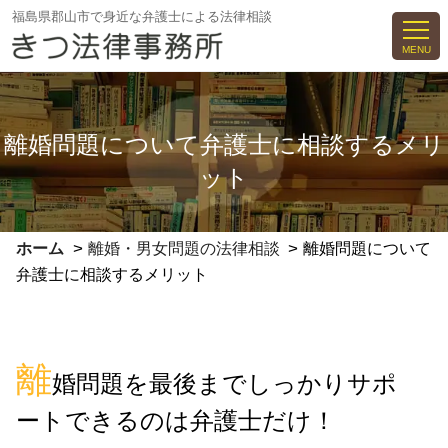
コ
福島県郡山市で身近な弁護士による法律相談
ン
MENU
テ
ン
ツ
離婚問題について弁護士に相談するメリ
へ
ス
ット
キ
ッ
プ
>
>
ホーム
離婚・男女問題の法律相談
離婚問題について
弁護士に相談するメリット
離
婚問題を最後までしっかりサポ
ートできるのは弁護士だけ！