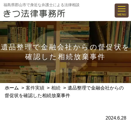
コ
福島県郡山市で身近な弁護士による法律相談
ン
MENU
テ
ン
ツ
へ
遺品整理で金融会社からの督促状を
ス
確認した相続放棄事件
キ
ッ
プ
>
>
>
ホーム
案件実績
相続
遺品整理で金融会社からの
督促状を確認した相続放棄事件
2024.6.28