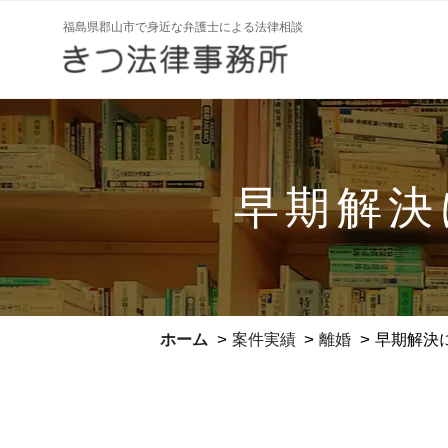
コ
福島県郡山市で身近な弁護士による法律相談
ン
テ
ン
ツ
へ
ス
早期解決
キ
ッ
プ
>
>
>
ホーム
案件実績
離婚
早期解決