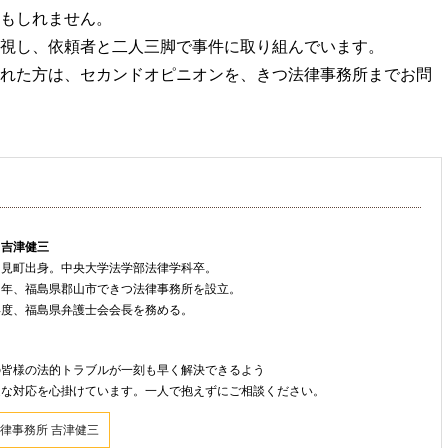
もしれません。
視し、依頼者と二人三脚で事件に取り組んでいます。
れた方は、セカンドオピニオンを、きつ法律事務所までお問
 吉津健三
只見町出身。中央大学法学部法律学科卒。
８年、福島県郡山市できつ法律事務所を設立。
年度、福島県弁護士会会長を務める。
ト
の皆様の法的トラブルが一刻も早く解決できるよう
速な対応を心掛けています。一人で抱えずにご相談ください。
律事務所 吉津健三