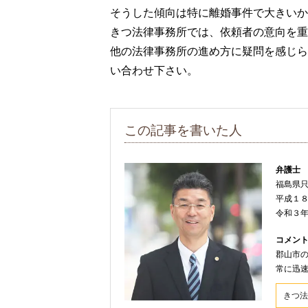
そうした傾向は特に離婚事件で大きいか
きつ法律事務所では、依頼者の意向を重
他の法律事務所の進め方に疑問を感じら
い合わせ下さい。
この記事を書いた人
弁護士
福島県
平成１
令和３
コメン
郡山市
常に迅
きつ法