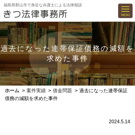
コ
福島県郡山市で身近な弁護士による法律相談
ン
MENU
テ
ン
ツ
へ
過去になった連帯保証債務の減額を
ス
求めた事件
キ
ッ
プ
>
>
>
ホーム
案件実績
借金問題
過去になった連帯保証
債務の減額を求めた事件
2024.5.14