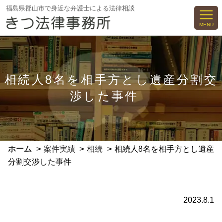
コ
福島県郡山市で身近な弁護士による法律相談
ン
MENU
テ
ン
ツ
へ
相続人8名を相手方とし遺産分割交
ス
渉した事件
キ
ッ
プ
>
>
>
ホーム
案件実績
相続
相続人8名を相手方とし遺産
分割交渉した事件
2023.8.1