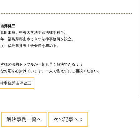
 吉津健三
只見町出身。中央大学法学部法律学科卒。
８年、福島県郡山市できつ法律事務所を設立。
年度、福島県弁護士会会長を務める。
ト
の皆様の法的トラブルが一刻も早く解決できるよう
速な対応を心掛けています。一人で抱えずにご相談ください。
律事務所 吉津健三
解決事例一覧へ
次の記事へ »