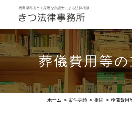
コ
福島県郡山市で身近な弁護士による法律相談
ン
テ
ン
ツ
へ
ス
葬儀費用等の
キ
ッ
プ
>
>
>
ホーム
案件実績
相続
葬儀費用