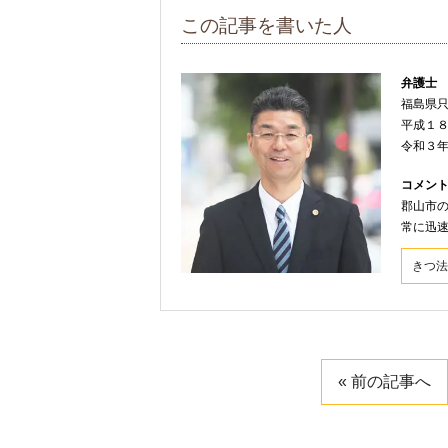
この記事を書いた人
弁護士
福島県
平成１
令和３
コメン
郡山市
常に迅
きつ法
« 前の記事へ