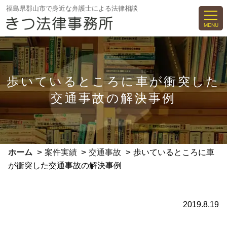
コ
福島県郡山市で身近な弁護士による法律相談
ン
MENU
テ
ン
ツ
へ
歩いているところに車が衝突した
ス
交通事故の解決事例
キ
ッ
プ
>
>
>
ホーム
案件実績
交通事故
歩いているところに車
が衝突した交通事故の解決事例
2019.8.19