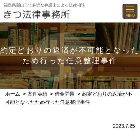
コ
福島県郡山市で身近な弁護士による法律相談
ン
MENU
テ
ン
ツ
へ
約定どおりの返済が不可能となった
ス
ため行った任意整理事件
キ
ッ
プ
>
>
>
ホーム
案件実績
借金問題
約定どおりの返済が不
可能となったため行った任意整理事件
2023.7.25