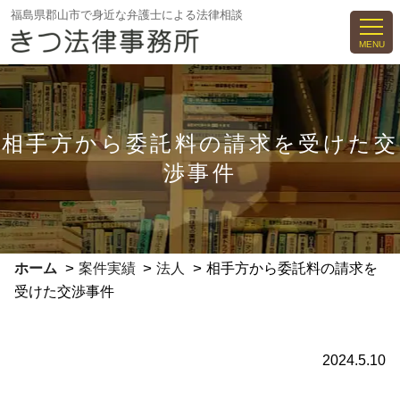
コ
福島県郡山市で身近な弁護士による法律相談
ン
MENU
テ
ン
ツ
へ
相手方から委託料の請求を受けた交
ス
渉事件
キ
ッ
プ
>
>
>
ホーム
案件実績
法人
相手方から委託料の請求を
受けた交渉事件
2024.5.10