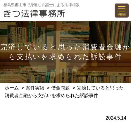
コ
福島県郡山市で身近な弁護士による法律相談
ン
MENU
テ
ン
ツ
へ
完済していると思った消費者金融か
ス
ら支払いを求められた訴訟事件
キ
ッ
プ
>
>
>
ホーム
案件実績
借金問題
完済していると思った
消費者金融から支払いを求められた訴訟事件
2024.5.14