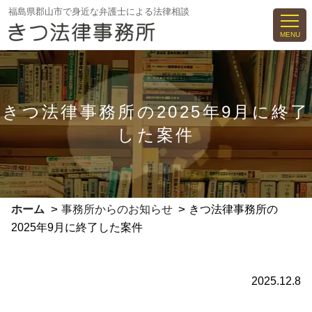
コ
福島県郡山市で身近な弁護士による法律相談
ン
MENU
テ
ン
ツ
へ
きつ法律事務所の2025年9月に終了
ス
した案件
キ
ッ
プ
>
>
ホーム
事務所からのお知らせ
きつ法律事務所の
2025年9月に終了した案件
2025.12.8