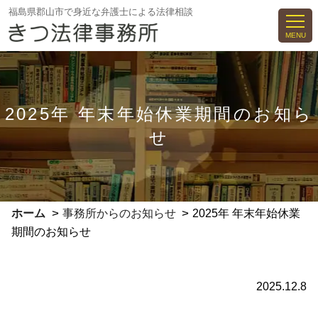
コ
福島県郡山市で身近な弁護士による法律相談
ン
MENU
テ
ン
ツ
へ
2025年 年末年始休業期間のお知ら
ス
せ
キ
ッ
プ
>
>
ホーム
事務所からのお知らせ
2025年 年末年始休業
期間のお知らせ
2025.12.8