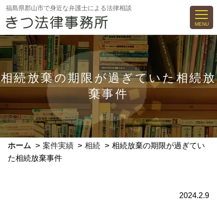
コ
福島県郡山市で身近な弁護士による法律相談
ン
MENU
テ
ン
ツ
へ
相続放棄の期限が過ぎていた相続放
ス
棄事件
キ
ッ
プ
>
>
>
ホーム
案件実績
相続
相続放棄の期限が過ぎてい
た相続放棄事件
2024.2.9