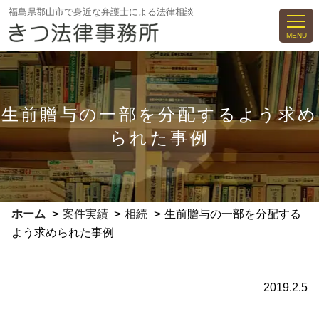
コ
福島県郡山市で身近な弁護士による法律相談
ン
MENU
テ
ン
ツ
へ
生前贈与の一部を分配するよう求め
ス
られた事例
キ
ッ
プ
>
>
>
ホーム
案件実績
相続
生前贈与の一部を分配する
よう求められた事例
2019.2.5