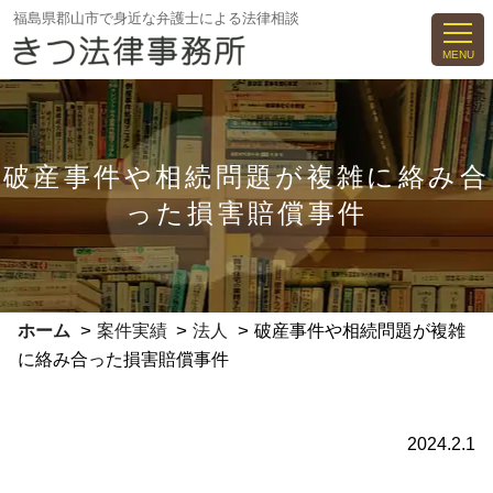
コ
福島県郡山市で身近な弁護士による法律相談
ン
MENU
テ
ン
ツ
へ
破産事件や相続問題が複雑に絡み合
ス
った損害賠償事件
キ
ッ
プ
>
>
>
ホーム
案件実績
法人
破産事件や相続問題が複雑
に絡み合った損害賠償事件
2024.2.1