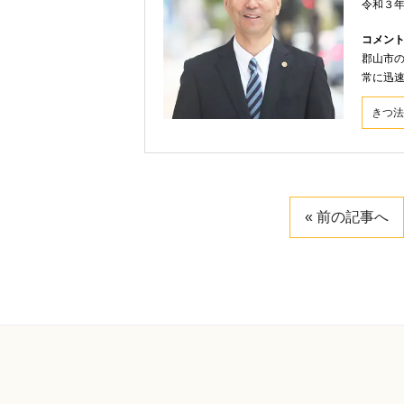
令和３
コメン
郡山市
常に迅
きつ法
« 前の記事へ