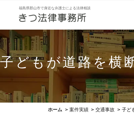
コ
福島県郡山市で身近な弁護士による法律相談
ン
テ
ン
ツ
へ
ス
子どもが道路を横
キ
ッ
プ
>
>
>
ホーム
案件実績
交通事故
子ど