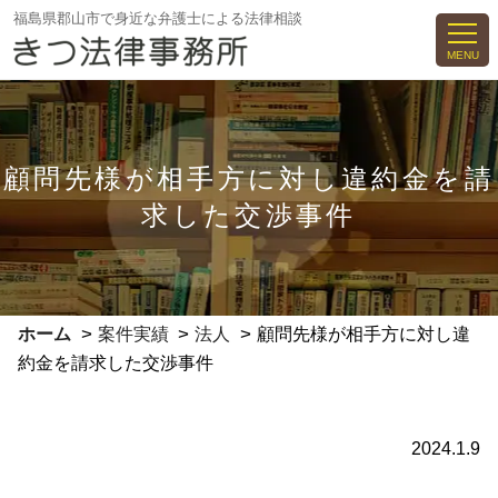
コ
福島県郡山市で身近な弁護士による法律相談
ン
MENU
テ
ン
ツ
へ
顧問先様が相手方に対し違約金を請
ス
求した交渉事件
キ
ッ
プ
>
>
>
ホーム
案件実績
法人
顧問先様が相手方に対し違
約金を請求した交渉事件
2024.1.9