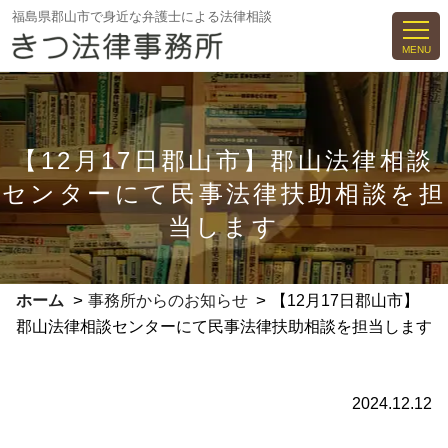
コ
福島県郡山市で身近な弁護士による法律相談
ン
MENU
テ
ン
ツ
へ
【12月17日郡山市】郡山法律相談
ス
センターにて民事法律扶助相談を担
キ
ッ
当します
プ
>
>
ホーム
事務所からのお知らせ
【12月17日郡山市】
郡山法律相談センターにて民事法律扶助相談を担当します
2024.12.12