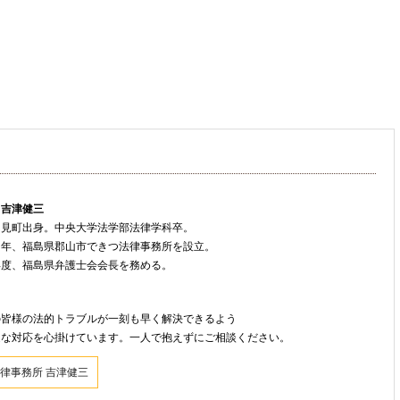
 吉津健三
只見町出身。中央大学法学部法律学科卒。
８年、福島県郡山市できつ法律事務所を設立。
年度、福島県弁護士会会長を務める。
ト
の皆様の法的トラブルが一刻も早く解決できるよう
速な対応を心掛けています。一人で抱えずにご相談ください。
律事務所 吉津健三