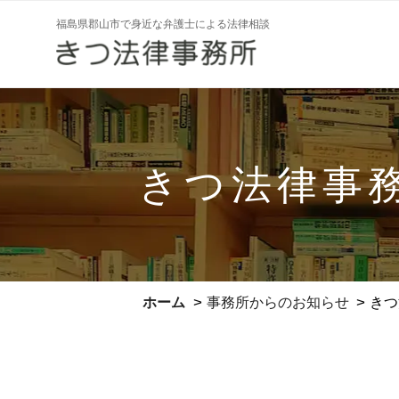
コ
福島県郡山市で身近な弁護士による法律相談
ン
テ
ン
ツ
へ
ス
きつ法律事務
キ
ッ
プ
>
>
ホーム
事務所からのお知らせ
きつ