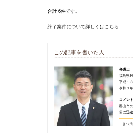
合計 6件です。
終了案件について詳しくはこちら
この記事を書いた人
弁護士
福島県
平成１
令和３
コメン
郡山市
常に迅
きつ法