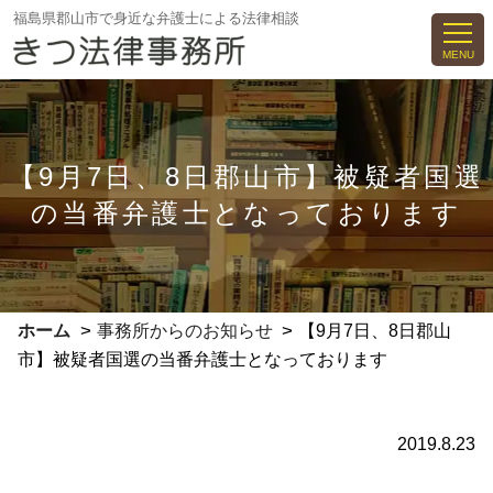
コ
福島県郡山市で身近な弁護士による法律相談
ン
MENU
テ
ン
ツ
へ
【9月7日、8日郡山市】被疑者国選
ス
の当番弁護士となっております
キ
ッ
プ
>
>
ホーム
事務所からのお知らせ
【9月7日、8日郡山
市】被疑者国選の当番弁護士となっております
2019.8.23