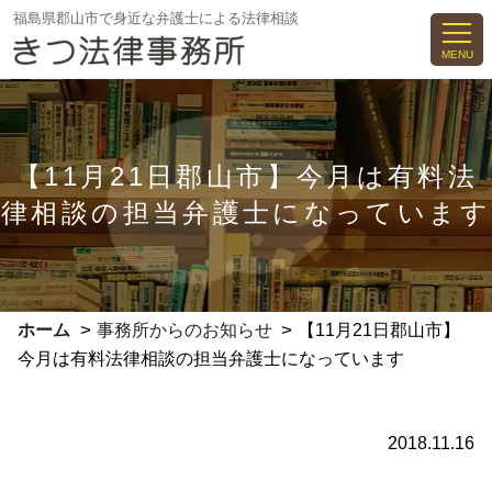
コ
福島県郡山市で身近な弁護士による法律相談
ン
MENU
テ
ン
ツ
へ
【11月21日郡山市】今月は有料法
ス
律相談の担当弁護士になっています
キ
ッ
プ
>
>
ホーム
事務所からのお知らせ
【11月21日郡山市】
今月は有料法律相談の担当弁護士になっています
2018.11.16