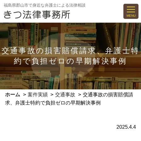
コ
福島県郡山市で身近な弁護士による法律相談
ン
MENU
テ
ン
ツ
へ
交通事故の損害賠償請求、弁護士特
ス
約で負担ゼロの早期解決事例
キ
ッ
プ
>
>
>
ホーム
案件実績
交通事故
交通事故の損害賠償請
求、弁護士特約で負担ゼロの早期解決事例
2025.4.4