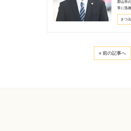
郡山市
常に迅
きつ法
« 前の記事へ