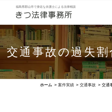
コ
福島県郡山市で身近な弁護士による法律相談
ン
テ
ン
ツ
へ
ス
交通事故の過失割
キ
ッ
プ
>
>
>
ホーム
案件実績
交通事故
交通