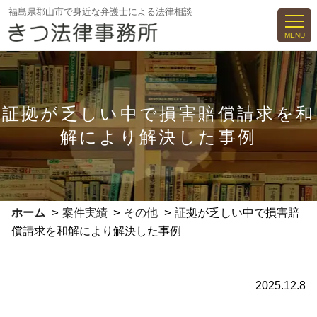
コ
福島県郡山市で身近な弁護士による法律相談
ン
MENU
テ
ン
ツ
へ
証拠が乏しい中で損害賠償請求を和
ス
解により解決した事例
キ
ッ
プ
>
>
>
ホーム
案件実績
その他
証拠が乏しい中で損害賠
償請求を和解により解決した事例
2025.12.8