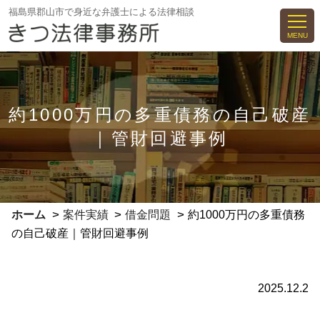
コ
福島県郡山市で身近な弁護士による法律相談
ン
MENU
テ
ン
ツ
へ
約1000万円の多重債務の自己破産
ス
｜管財回避事例
キ
ッ
プ
>
>
>
ホーム
案件実績
借金問題
約1000万円の多重債務
の自己破産｜管財回避事例
2025.12.2