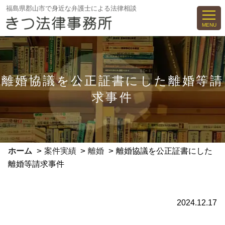
コ
福島県郡山市で身近な弁護士による法律相談
ン
MENU
テ
ン
ツ
へ
離婚協議を公正証書にした離婚等請
ス
求事件
キ
ッ
プ
>
>
>
ホーム
案件実績
離婚
離婚協議を公正証書にした
離婚等請求事件
2024.12.17