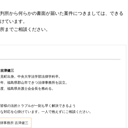
判所から何らかの書面が届いた案件につきましては、できる
けています。
所までご相談ください。
 吉津健三
只見町出身。中央大学法学部法律学科卒。
８年、福島県郡山市できつ法律事務所を設立。
年度、福島県弁護士会会長を務める。
ト
の皆様の法的トラブルが一刻も早く解決できるよう
速な対応を心掛けています。一人で抱えずにご相談ください。
律事務所 吉津健三