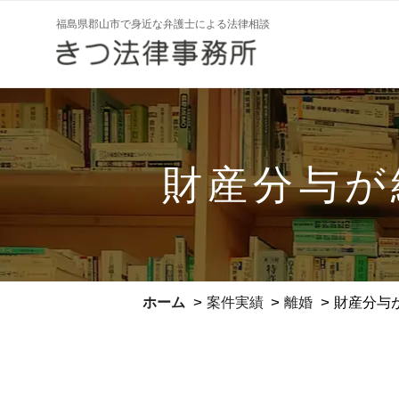
コ
福島県郡山市で身近な弁護士による法律相談
ン
テ
ン
ツ
へ
ス
財産分与が
キ
ッ
プ
>
>
>
ホーム
案件実績
離婚
財産分与