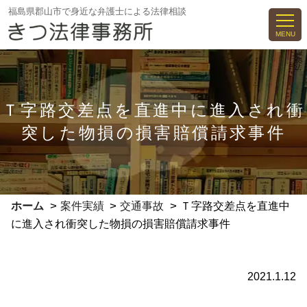
コ
福島県郡山市で身近な弁護士による法律相談
ン
MENU
テ
ン
ツ
へ
Ｔ字路交差点を直進中に進入され衝
ス
突した物損の損害賠償請求事件
キ
ッ
プ
>
>
>
ホーム
案件実績
交通事故
Ｔ字路交差点を直進中
に進入され衝突した物損の損害賠償請求事件
2021.1.12