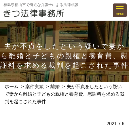
コ
福島県郡山市で身近な弁護士による法律相談
ン
MENU
テ
ン
ツ
へ
夫が不貞をしたという疑いで妻か
ス
ら離婚と子どもの親権と養育費、慰
キ
ッ
謝料を求める裁判を起こされた事件
プ
>
>
>
ホーム
案件実績
離婚
夫が不貞をしたという疑い
で妻から離婚と子どもの親権と養育費、慰謝料を求める裁
判を起こされた事件
2021.7.6