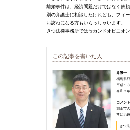
離婚事件は、経済問題だけではなく依頼
別の弁護士に相談したけれども、フィー
お訪ねになる方もいらっしゃいます。
きつ法律事務所ではセカンドオピニオン
この記事を書いた人
弁護士
福島県
平成１
令和３
コメン
郡山市
常に迅
きつ法