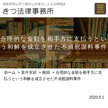
コ
福島県郡山市で身近な弁護士による法律相談
ン
MENU
テ
ン
ツ
へ
合理的な金額を相手方に支払うとい
ス
う和解を成立させた不貞慰謝料事件
キ
ッ
プ
>
>
>
ホーム
案件実績
離婚
合理的な金額を相手方に支
払うという和解を成立させた不貞慰謝料事件
2020.5.1