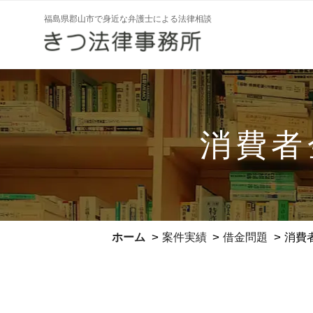
コ
福島県郡山市で身近な弁護士による法律相談
ン
テ
ン
ツ
へ
ス
消費者
キ
ッ
プ
>
>
>
ホーム
案件実績
借金問題
消費