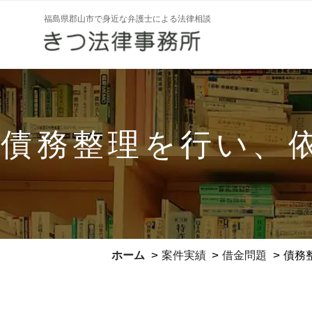
コ
福島県郡山市で身近な弁護士による法律相談
ン
テ
ン
ツ
へ
ス
債務整理を行い、
キ
ッ
プ
>
>
>
ホーム
案件実績
借金問題
債務