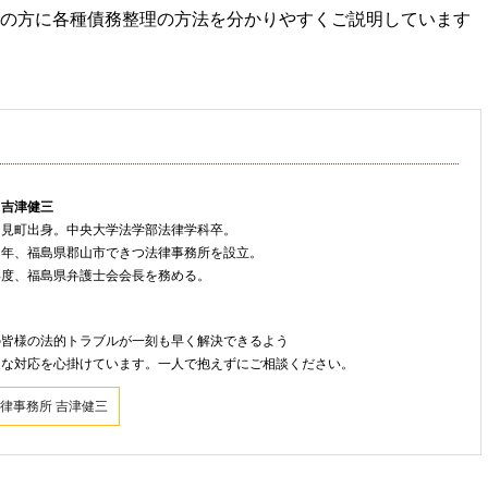
の方に各種債務整理の方法を分かりやすくご説明しています
 吉津健三
只見町出身。中央大学法学部法律学科卒。
８年、福島県郡山市できつ法律事務所を設立。
年度、福島県弁護士会会長を務める。
ト
の皆様の法的トラブルが一刻も早く解決できるよう
速な対応を心掛けています。一人で抱えずにご相談ください。
律事務所 吉津健三