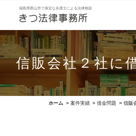
コ
福島県郡山市で身近な弁護士による法律相談
ン
テ
ン
ツ
へ
ス
信販会社２社に
キ
ッ
プ
>
>
>
ホーム
案件実績
借金問題
信販