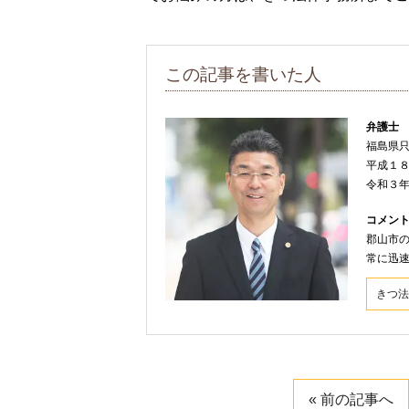
この記事を書いた人
弁護士
福島県
平成１
令和３
コメン
郡山市
常に迅
きつ法
« 前の記事へ