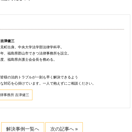
 吉津健三
只見町出身。中央大学法学部法律学科卒。
８年、福島県郡山市できつ法律事務所を設立。
年度、福島県弁護士会会長を務める。
ト
の皆様の法的トラブルが一刻も早く解決できるよう
速な対応を心掛けています。一人で抱えずにご相談ください。
律事務所 吉津健三
解決事例一覧へ
次の記事へ »