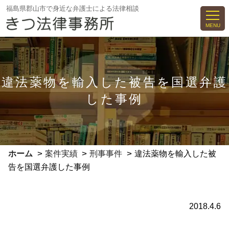
コ
福島県郡山市で身近な弁護士による法律相談
ン
MENU
テ
ン
ツ
へ
違法薬物を輸入した被告を国選弁護
ス
した事例
キ
ッ
プ
>
>
>
ホーム
案件実績
刑事事件
違法薬物を輸入した被
告を国選弁護した事例
2018.4.6