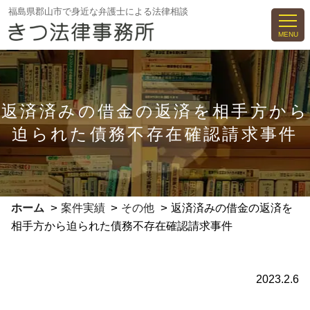
コ
福島県郡山市で身近な弁護士による法律相談
ン
MENU
テ
ン
ツ
へ
返済済みの借金の返済を相手方から
ス
迫られた債務不存在確認請求事件
キ
ッ
プ
>
>
>
ホーム
案件実績
その他
返済済みの借金の返済を
相手方から迫られた債務不存在確認請求事件
2023.2.6