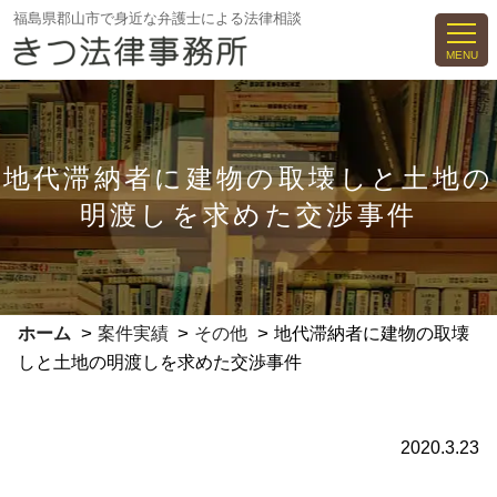
コ
福島県郡山市で身近な弁護士による法律相談
ン
MENU
テ
ン
ツ
へ
地代滞納者に建物の取壊しと土地の
ス
明渡しを求めた交渉事件
キ
ッ
プ
>
>
>
ホーム
案件実績
その他
地代滞納者に建物の取壊
しと土地の明渡しを求めた交渉事件
2020.3.23